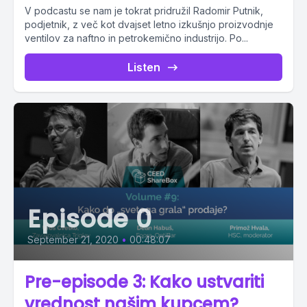
V podcastu se nam je tokrat pridružil Radomir Putnik,
podjetnik, z več kot dvajset letno izkušnjo proizvodnje
ventilov za naftno in petrokemično industrijo. Po...
Listen
Episode 0
September 21, 2020
•
00:48:07
Pre-episode 3: Kako ustvariti
vrednost našim kupcem?