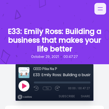
E33: Emily Ross: Building a
business that makes your
life better
•
October 29, 2021
00:47:27
CEED Pika Na P
1x
00:00
/
00:47:27
SUBSCRIBE
SHARE