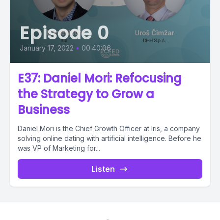
Episode 0
January 17, 2022
•
00:40:06
E37: Daniel Mori: Refocusing
the Strategy to Grow a
Business
Daniel Mori is the Chief Growth Officer at Iris, a company
solving online dating with artificial intelligence. Before he
was VP of Marketing for...
Listen