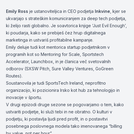
Emily Ross
je
ustanoviteljica
in
CEO
podjetja
Inkvine
, kjer se
ukvarjajo s strateškim komuniciranjem za deep tech podjetja,
ki želijo rasti globalno. Je soavtorica knjige ‘Just Evil Enough’,
ki poudarja, kako se prebiješ
čez hrup
digitalnega
marketinga in ustvariš profitabilne kampanje.
Emily deluje tudi kot mentorica startup podjetnikom v
programih kot so Mentoring for Scale, Sportstech
Accelerator, Launchbox, in je članica več svetovalnih
odborov (SXSW Pitch, Sure Valley Ventures, GoGreen
Routes).
Soustanovila je tudi SportsTech Ireland, neprofitno
organizacijo, ki pozicionira Irsko kot hub za tehnologijo in
inovacije v športu.
V drugi epizodi druge sezone se pogovarjamo o tem, kako
ustvariti podjetje, ki služi tebi in ne obratno. O kulturi v
podjetju, ki postavlja ljudi pred profit, in o postavitvi
posebnega poslovnega modela tako imenovanega “billing
by value, not per hour”.