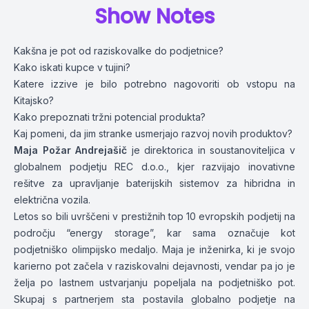
Show Notes
Kakšna je pot od raziskovalke do podjetnice?
Kako iskati kupce v tujini?
Katere izzive je bilo potrebno nagovoriti ob vstopu na
Kitajsko?
Kako prepoznati tržni potencial produkta?
Kaj pomeni, da jim stranke usmerjajo razvoj novih produktov?
Maja Požar Andrejašič
je direktorica in soustanoviteljica v
globalnem podjetju REC d.o.o., kjer razvijajo inovativne
rešitve za upravljanje baterijskih sistemov za hibridna in
električna vozila.
Letos so bili uvrščeni v prestižnih top 10 evropskih podjetij na
področju “energy storage”, kar sama označuje kot
podjetniško olimpijsko medaljo. Maja je inženirka, ki je svojo
karierno pot začela v raziskovalni dejavnosti, vendar pa jo je
želja po lastnem ustvarjanju popeljala na podjetniško pot.
Skupaj s partnerjem sta postavila globalno podjetje na