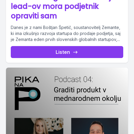
lead-ov mora podjetnik
opraviti sam
Danes je z nami Boštjan Špetič, soustanovitelj Zemante,
ki ima izkušnjo razvoja startupa do prodaje podjetja, saj
je Zemanta eden prvih slovenskih globalnih startupov,...
Listen