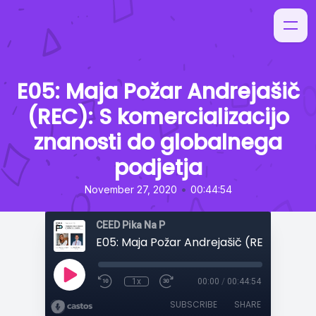
E05: Maja Požar Andrejašič
(REC): S komercializacijo
znanosti do globalnega
podjetja
•
November 27, 2020
00:44:54
CEED Pika Na P
1x
00:00
/
00:44:54
SUBSCRIBE
SHARE