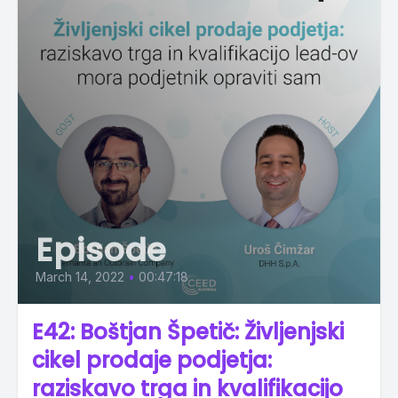
Episode
March 14, 2022
•
00:47:18
E42: Boštjan Špetič: Življenjski
cikel prodaje podjetja:
raziskavo trga in kvalifikacijo