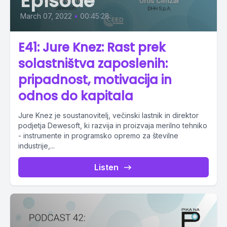
Episode
March 07, 2022
•
00:45:28
E41: Jure Knez: Rast prek
solastništva zaposlenih:
pripadnost, motivacija in
odnos do kapitala
Jure Knez je soustanovitelj, večinski lastnik in direktor
podjetja Dewesoft, ki razvija in proizvaja merilno tehniko
- instrumente in programsko opremo za številne
industrije,...
Listen