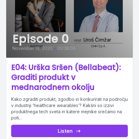
Episode 0
November 13, 2020
•
00:38:06
E04: Urška Sršen (Bellabeat):
Graditi produkt v
mednarodnem okolju
Kako zgraditi produkt, zgodbo in konkurirati na področju
v industriji ‘healthcare wearables’? Kakšni so izzivi
produktnega tech sveta in katere mejnike srečamo na
poti...
Listen