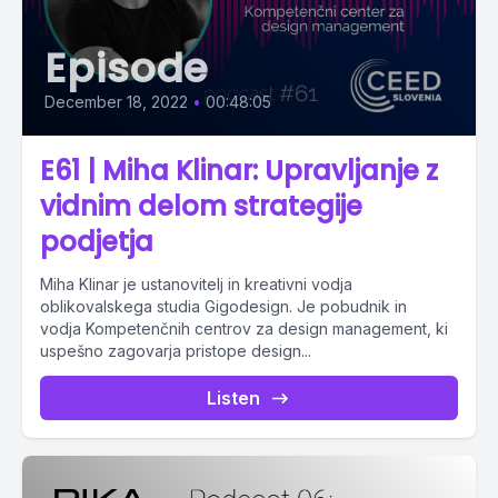
Episode
December 18, 2022
•
00:48:05
E61 | Miha Klinar: Upravljanje z
vidnim delom strategije
podjetja
Miha Klinar je ustanovitelj in kreativni vodja
oblikovalskega studia Gigodesign. Je pobudnik in
vodja Kompetenčnih centrov za design management, ki
uspešno zagovarja pristope design...
Listen