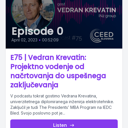
Episode 0
April 02, 2023
•
00:52:09
E75 | Vedran Krevatin:
Projektno vodenje od
načrtovanja do uspešnega
zaključevanja
V podcastu tokrat gostimo Vedrana Krevatina,
univerzitetnega diplomiranega inženirja elektrotehnike.
Zaključil je tudi The Presidents’ MBA Program na IEDC
Bled. Svojo poslovno pot je...
Listen