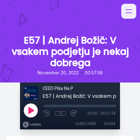
E57 | Andrej Božič: V
vsakem podjetju je nekaj
dobrega
•
November 20, 2022
00:57:58
CEED Pika Na P
1x
00:00
/
00:57:58
SUBSCRIBE
SHARE