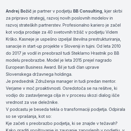
Andrej Božič
je partner v podjetju
BB Consulting
, kjer skrbi
za pripravo strategij, razvoj novih poslovnih modelov in
razvoj strateških partnerstev. Profesionalno kariero je začel
kot vodja prodaje za 40 svetovnih tržišč v podjetju Videm
Krško. Kasneje je uspešno izpeljal številna prestrukturiranja,
sanacije in start-up projekte v Sloveniji in tujini. Od leta 2010
do 2017 je vodil in preobrazil tudi Steklarno Hrastnik po BB
modelu preobrazbe. Model je leta 2015 prejel nagrado
European Business Award. Bil je tudi član uprave
Slovenskega državnega holdinga.
Je predsednik Združenja manager in tudi predan mentor.
Verjame v moč proaktivnosti. Osredotoča se na rešitve, ki
vodijo do zastavljenega cilja in v procesu skozi dialog išče
vrednost za vse deležnike.
V podcastu je beseda tekla o transformaciji podjetja. Odpirala
so se vprašanja, kot so:
Kje začeti s preobrazbo podjetja, ki se znajde v težavah?
Kako graditi spoštovanje in zaupanje zaposlenih v podjetju, v