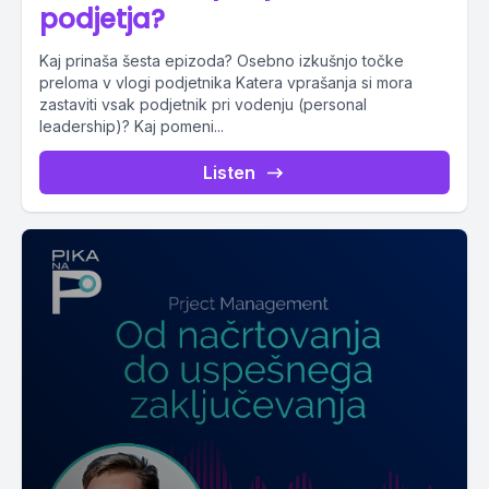
podjetja?
Kaj prinaša šesta epizoda? Osebno izkušnjo točke
preloma v vlogi podjetnika Katera vprašanja si mora
zastaviti vsak podjetnik pri vodenju (personal
leadership)? Kaj pomeni...
Listen