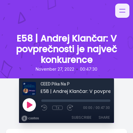
E58 | Andrej Klančar: V
povprečnosti je največ
konkurence
•
November 27, 2022
00:47:30
CEED Pika Na P
1x
00:00
/
00:47:30
SUBSCRIBE
SHARE