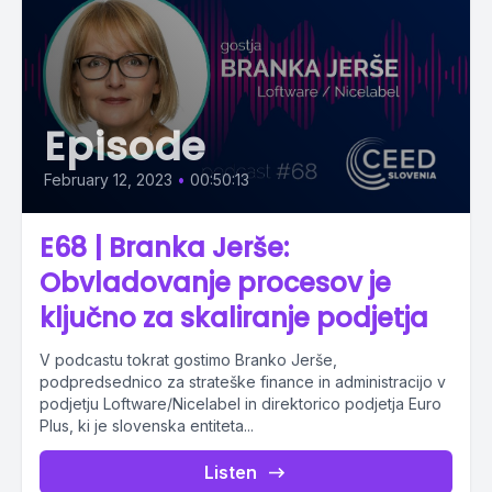
Episode
February 12, 2023
•
00:50:13
E68 | Branka Jerše:
Obvladovanje procesov je
ključno za skaliranje podjetja
V podcastu tokrat gostimo Branko Jerše,
podpredsednico za strateške finance in administracijo v
podjetju Loftware/Nicelabel in direktorico podjetja Euro
Plus, ki je slovenska entiteta...
Listen