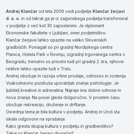
Andrej Klančar
od leta 2009 vodi podjetje
Klančar žerjavi
d. o. o
.
in od takrat ga je iz zagonskega podjetja transformiral
v podjetje z več kot 30 zaposlenimi. Je diplomant
Ekonomske fakultete v Ljubljani, smer podjetništvo.
Klančar žerjave lahko opazite na veliko Slovenskih
gradbiščih. Pomagali so pri gradnji Nordijskega centra
Planica, Hotela Park v Rovinju, izgradnji trgovskega centra v
Beogradu, trenutno so prisotni tudi pri gradnji 2. tira, njihove
rešitve lahko opazite tudi v Trstu.
Andrej obožuje in razvija vrline prodaje, odnosov in vodenja.
Vsakodnevno poizkuša uporabljati znanje psihologije. Je
ljubitelj kreative in adrenalina. Najraje ima dobre odnose in
nova znanja. Na posel gleda dolgoročno. V prostem času
obožuje rekreacijo, druženje in driftanje.
Osrednja tema je bila kultura v podjetju. Andrej in Uroš sta
iskala odgovore na vprašanja:
Kako gresta skupaj kultura v podjetju in gradbeništvo?
Zakaj so Klančar žerjavi drugačni?