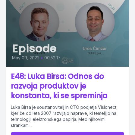
Episode
May 09, 2022
•
00:52:17
E48: Luka Birsa: Odnos do
razvoja produktov je
konstanta, ki se spreminja
Luka Birsa je soustanovitelj in CTO podjetja Visionect,
kjer že od leta 2007 razvijajo naprave, ki temeljijo na
tehnologiji elektronskega papirja. Med njihovimi
strankami...