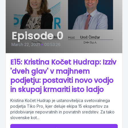
Episode 0
March 22, 2021
•
00:53:26
E15: Kristina Kočet Hudrap: Izziv
'dveh glav' v majhnem
podjetju: postaviti novo vodjo
in skupaj krmariti isto ladjo
Kristina Kočet Hudrap je ustanoviteljica svetovalnega
podjetja Tiko Pro, kjer deluje ekipa 15 ekspertov za
pridobivanje nepovratnih in povratnih sredstev. Za tako
slovenske kot...