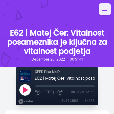
E62 | Matej Čer: Vitalnost
posameznika je ključna za
vitalnost podjetja
•
December 25, 2022
00:51:41
CEED Pika Na P
1x
00:00
/
00:51:41
SUBSCRIBE
SHARE