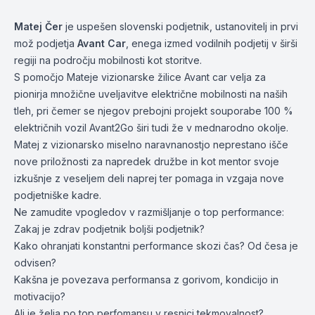
Matej Čer
je uspešen slovenski podjetnik, ustanovitelj in prvi
mož podjetja
Avant Car
, enega izmed vodilnih podjetij v širši
regiji na področju mobilnosti kot storitve.
S pomočjo Mateje vizionarske žilice Avant car velja za
pionirja množične uveljavitve električne mobilnosti na naših
tleh, pri čemer se njegov prebojni projekt souporabe 100 %
električnih vozil Avant2Go širi tudi že v mednarodno okolje.
Matej z vizionarsko miselno naravnanostjo neprestano išče
nove priložnosti za napredek družbe in kot mentor svoje
izkušnje z veseljem deli naprej ter pomaga in vzgaja nove
podjetniške kadre.
Ne zamudite vpogledov v razmišljanje o top performance:
Zakaj je zdrav podjetnik boljši podjetnik?
Kako ohranjati konstantni performance skozi čas? Od česa je
odvisen?
Kakšna je povezava performansa z gorivom, kondicijo in
motivacijo?
Ali je želja po top perfomansu v resnici tekmovalnost?