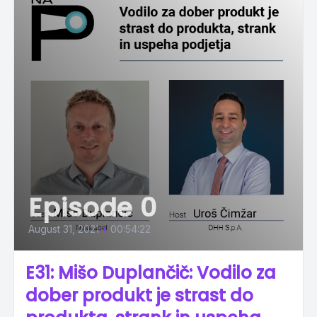
Episode 0
August 31, 2021
•
00:54:22
E31: Mišo Duplančič: Vodilo za
dober produkt je strast do