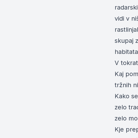
radarsk
vidi v n
rastlinj
skupaj z
habitat
V tokrat
Kaj pome
tržnih n
Kako se
zelo tra
zelo m
Kje pre