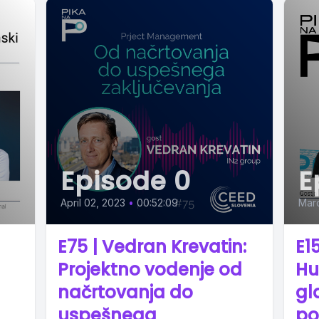
Episode 0
E
April 02, 2023
•
00:52:09
Marc
E75 | Vedran Krevatin:
E1
Projektno vodenje od
Hu
načrtovanja do
gl
uspešnega
po