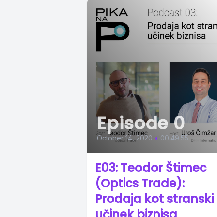
Episode 0
October 14, 2020
•
00:49:55
E03: Teodor Štimec
(Optics Trade):
Prodaja kot stranski
učinek biznisa