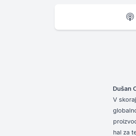
Dušan O
V skoraj
globalno
proizvod
hal za t