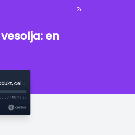
 vesolja: en
E20: Dušan Olaj: Od globalizacije do vesolja: en produkt, cel svet
00:00
/
00:43:33