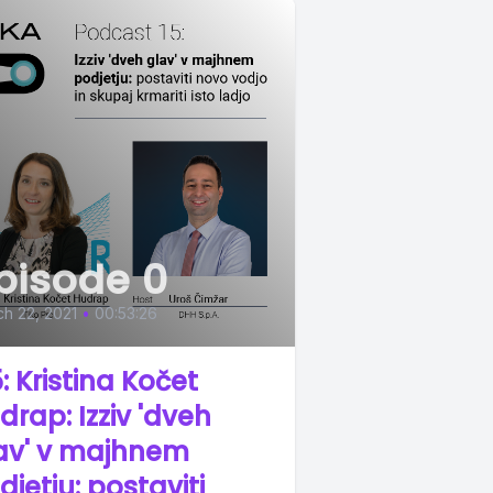
pisode 0
h 22, 2021
•
00:53:26
5: Kristina Kočet
drap: Izziv 'dveh
av' v majhnem
djetju: postaviti