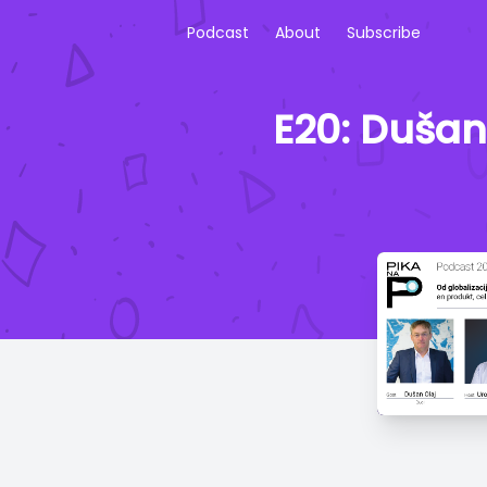
Podcast
About
Subscribe
E20: Dušan 