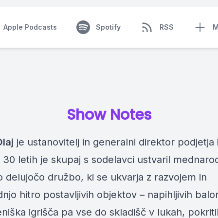
Apple Podcasts
Spotify
RSS
M
Show Notes
laj
je ustanovitelj in generalni direktor podjetja
 30 letih je skupaj s sodelavci ustvaril mednaro
 delujočo družbo, ki se ukvarja z razvojem in
njo hitro postavljivih objektov – napihljivih balo
eniška igrišča pa vse do skladišč v lukah, pokriti