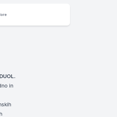
ore
DUOL
.
dno in
nskih
h