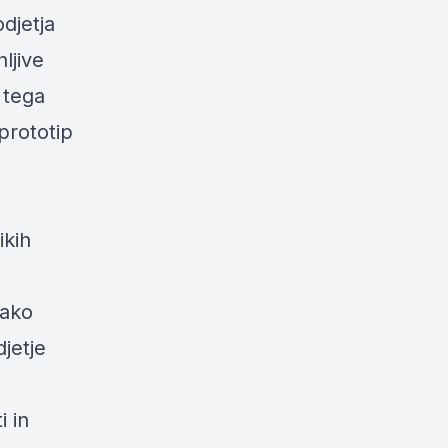
djetja
hljive
g tega
prototip
ikih
tako
djetje
i in