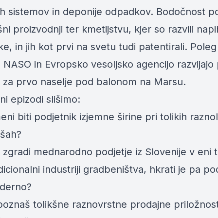
ih sistemov in deponije odpadkov. Bodočnost po
išni proizvodnji ter kmetijstvu, kjer so razvili napi
ake, in jih kot prvi na svetu tudi patentirali. Pole
 NASO in Evropsko vesoljsko agencijo razvijajo 
a za prvo naselje pod balonom na Marsu.
ni epizodi slišimo:
ni biti podjetnik izjemne širine pri tolikih raznol
išah?
 zgradi mednarodno podjetje iz Slovenije v eni 
dicionalni industriji gradbeništva, hkrati je pa po
oderno?
poznaš tolikšne raznovrstne prodajne priložnost