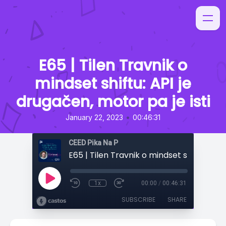
E65 | Tilen Travnik o
mindset shiftu: API je
drugačen, motor pa je isti
•
January 22, 2023
00:46:31
CEED Pika Na P
1x
00:00
/
00:46:31
SUBSCRIBE
SHARE