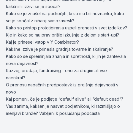
kakšnimi izzivi se je soočal?
Kako se je znašel na področjih, ki so mu bili neznanka, kako
se je soočal z nihanji samozavesti?
Kako so pristop prototipiranja uspeli prenesti v svet izdelkov?
Kje in kako so mu prav prišle izkušnje z delom s start-upi?
Kaj je prinesel vstop v Y Combinator?
Kakšne izzive je prinesla gradnja tovarne in skaliranje?
Kako so se spreminjala znanja in spretnosti, ki jih je zahtevala
nova dejavnost?
Razvoj, prodaja, fundraising - eno za drugim ali vse
naenkrat?
O prenosu napačnih predpostavk iz prejšnje dejavnosti v
novo
Kaj pomeni, če je podjetje “defaulf alive” ali “default dead”?
Vas zanima, kakšen je nasvet podjetnikom, ki razmišljajo o
menjavi branže? Vabljeni k poslušanju podcasta.