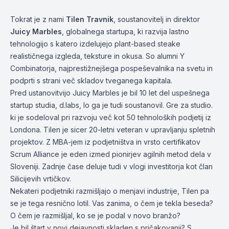
Tokrat je z nami
Tilen Travnik
, soustanovitelj in direktor
Juicy Marbles
, globalnega startupa, ki razvija lastno
tehnologijo s katero izdelujejo plant-based steake
realističnega izgleda, teksture in okusa. So alumni Y
Combinatorja, najprestižnejšega pospeševalnika na svetu in
podprti s strani več skladov tveganega kapitala.
Pred ustanovitvijo Juicy Marbles je bil 10 let del uspešnega
startup studia, d.labs, lo ga je tudi soustanovil. Gre za studio.
ki je sodeloval pri razvoju več kot 50 tehnoloških podjetij iz
Londona. Tilen je sicer 20-letni veteran v upravljanju spletnih
projektov. Z MBA-jem iz podjetništva in vrsto certifikatov
Scrum Alliance je eden izmed pionirjev agilnih metod dela v
Sloveniji. Zadnje čase deluje tudi v vlogi investitorja kot član
Silicijevih vrtičkov.
Nekateri podjetniki razmišljajo o menjavi industrije, Tilen pa
se je tega resnično lotil. Vas zanima, o čem je tekla beseda?
O čem je razmišljal, ko se je podal v novo branžo?
Je bil štart v novi dejavnosti skladen s pričakovanji? S