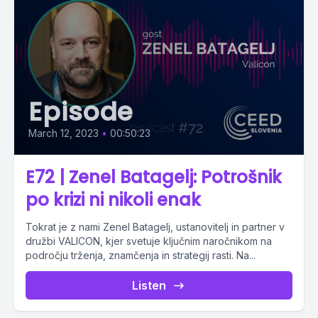
Episode
March 12, 2023
•
00:50:23
E72 | Zenel Batagelj: Potrošnik
po krizi ni nikoli enak
Tokrat je z nami Zenel Batagelj, ustanovitelj in partner v
družbi VALICON, kjer svetuje ključnim naročnikom na
področju trženja, znamčenja in strategij rasti. Na...
Listen