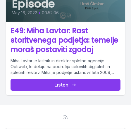
Episode
May 16, 2022
•
00:52:06
E49: Miha Lavtar: Rast
storitvenega podjetja: temelje
moraš postaviti zgodaj
Miha Lavtar je lastnik in direktor spletne agencije
Optiweb, ki deluje na področju celovitih digitalnih in
spletnih rešitev. Miha je podjetje ustanovil leta 2009,...
Listen