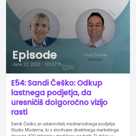
Episode
June 27, 2022
•
00:37:15
E54: Sandi Češko: Odkup
lastnega podjetja, da
uresničiš dolgoročno vizijo
rasti
Sandi Češko je ustanovitelj mednarodnega podjetja
Studio Moderna, ki s storitvami direktnega marketinga
dosega 400 milijonov gledalcev na trgih 21 držav v