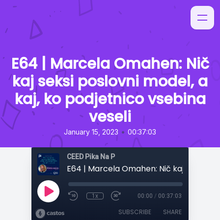
E64 | Marcela Omahen: Nič
kaj seksi poslovni model, a
kaj, ko podjetnico vsebina
veseli
•
January 15, 2023
00:37:03
CEED Pika Na P
1x
00:00
/
00:37:03
SUBSCRIBE
SHARE