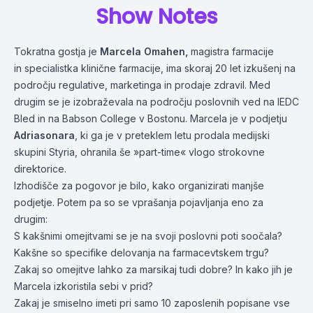
Show Notes
Tokratna gostja je
Marcela Omahen
,
magistra farmacije
in specialistka klinične farmacije, ima skoraj 20 let izkušenj na
področju regulative, marketinga in prodaje zdravil. Med
drugim se je izobraževala na področju poslovnih ved na IEDC
Bled in na Babson College v Bostonu. Marcela je v podjetju
Adriasonara
, ki ga je v preteklem letu prodala medijski
skupini Styria, ohranila še »part-time« vlogo strokovne
direktorice.
Izhodišče za pogovor je bilo, kako organizirati manjše
podjetje. Potem pa so se vprašanja pojavljanja eno za
drugim:
S kakšnimi omejitvami se je na svoji poslovni poti soočala?
Kakšne so specifike delovanja na farmacevtskem trgu?
Zakaj so omejitve lahko za marsikaj tudi dobre? In kako jih je
Marcela izkoristila sebi v prid?
Zakaj je smiselno imeti pri samo 10 zaposlenih popisane vse