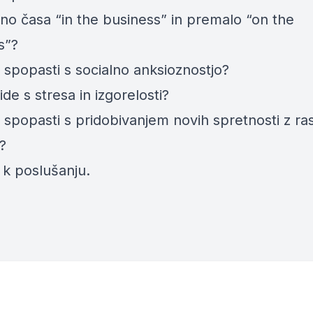
ino časa “in the business” in premalo “on the
s”?
 spopasti s socialno anksioznostjo?
ide s stresa in izgorelosti?
spopasti s pridobivanjem novih spretnosti z ras
?
 k poslušanju.