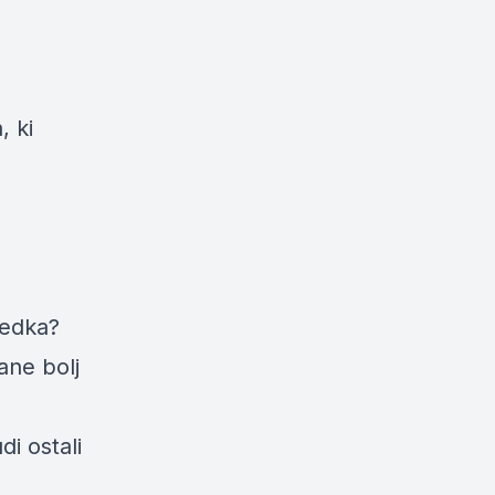
, ki
redka?
ane bolj
i ostali