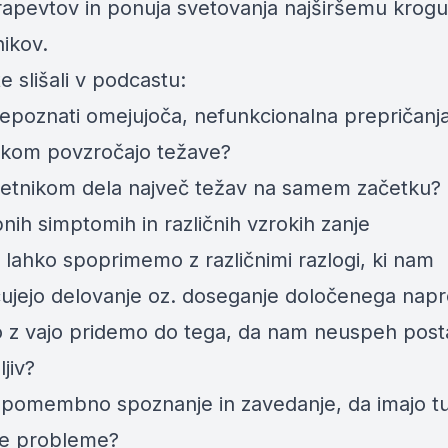
rapevtov in ponuja svetovanja najširšemu krogu
ikov.
e slišali v podcastu:
epoznati omejujoča, nefunkcionalna prepričanja
ikom povzročajo težave?
jetnikom dela največ težav na samem začetku?
ih simptomih in različnih vzrokih zanje
 lahko spoprimemo z različnimi razlogi, ki nam
ujejo delovanje oz. doseganje določenega nap
ko z vajo pridemo do tega, da nam neuspeh post
jiv?
e pomembno spoznanje in zavedanje, da imajo tud
e probleme?