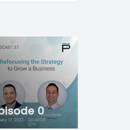
pisode 0
ary 17, 2022
•
00:40:06