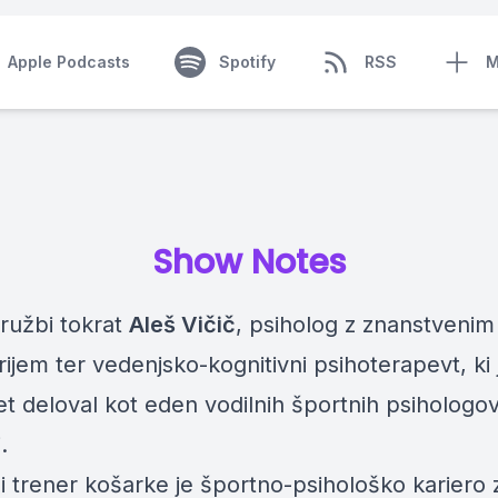
Apple Podcasts
Spotify
RSS
M
Show Notes
družbi tokrat
Aleš Vičič
, psiholog z znanstvenim
ijem ter vedenjsko-kognitivni psihoterapevt, ki 
et deloval kot eden vodilnih športnih psihologo
.
i trener košarke je športno-psihološko kariero 