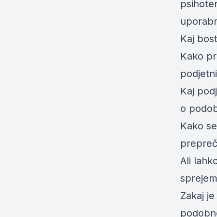
psihote
uporabn
Kaj bost
Kako pr
podjetn
Kaj pod
o podobn
Kako se
prepreč
Ali lah
sprejeml
Zakaj j
podobn