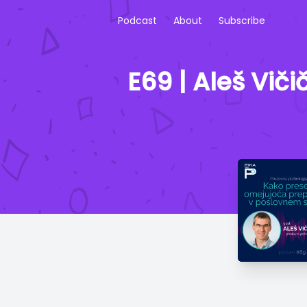
Podcast
About
Subscribe
E69 | Aleš Vič