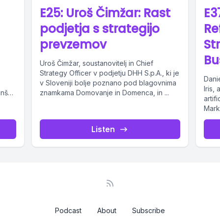
E25: Uroš Čimžar: Rast
E3
podjetja s strategijo
Re
prevzemov
St
Bu
Uroš Čimžar, soustanovitelj in Chief
Strategy Officer v podjetju DHH S.p.A., ki je
Danie
v Sloveniji bolje poznano pod blagovnima
Iris,
inške
znamkama Domovanje in Domenca, in ...
artif
Marke
Listen
Podcast
About
Subscribe