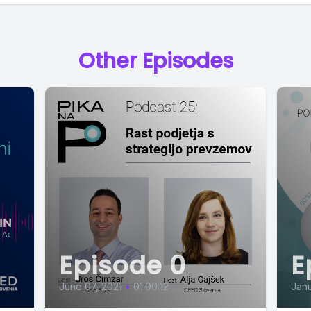
Other Episodes
Episode 0
E
June 07, 2021
•
01:00:12
Janu