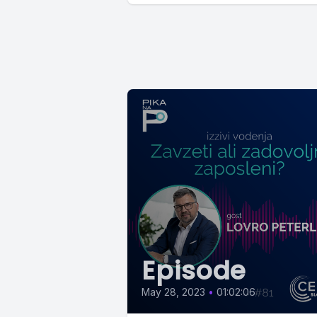
Episode
May 28, 2023
•
01:02:06