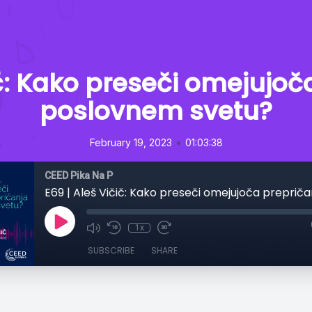
ič: Kako preseči omejujoč
poslovnem svetu?
•
February 19, 2023
01:03:38
CEED Pika Na P
1x
SUBSCRIBE
SHARE