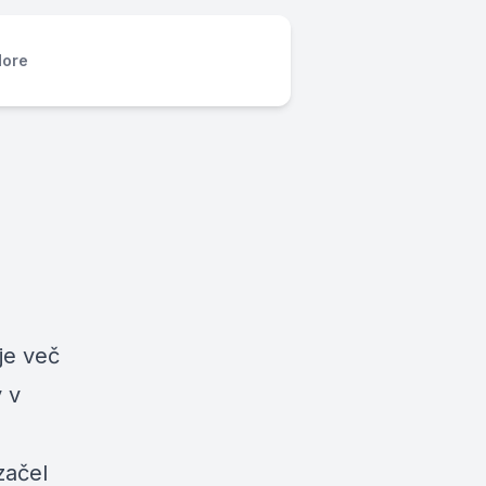
ore
je več
v v
začel