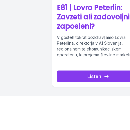
E81 | Lovro Peterlin:
Zavzeti ali zadovoljni
zaposleni?
V gosteh tokrat pozdravljamo Lovra
Peterlina, direktorja v A1 Slovenija,
regionalnem telekomunikacijskem
operaterju, ki prejema številne market
in druge nagrade za odličnost pri
vodenju...
Listen