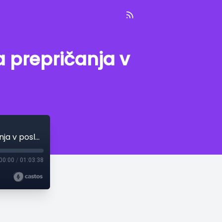
a prepričanja v
E69 | Aleš Vičič: Kako preseči omejujoča prepričanja v poslovnem svetu?
00:00
/
01:03:38