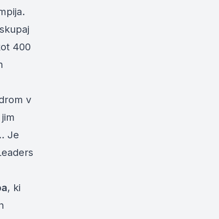
mpija.
 skupaj
kot 400
h
adrom v
 jim
… Je
-Leaders
ba
, ki
h