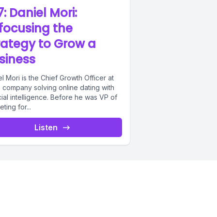
7: Daniel Mori:
focusing the
rategy to Grow a
siness
l Mori is the Chief Growth Officer at
 a company solving online dating with
icial intelligence. Before he was VP of
ting for...
Listen