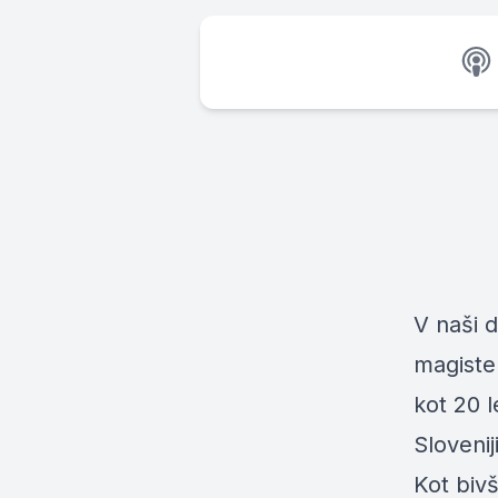
V naši 
magister
kot 20 l
Sloveniji
Kot bivš