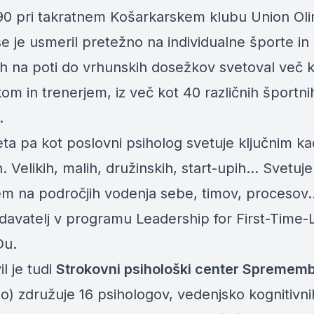
90 pri takratnem Košarkarskem klubu Union Oli
e je usmeril pretežno na individualne športe in
tih na poti do vrhunskih dosežkov svetoval več 
om in trenerjem, iz več kot 40 različnih športni
.
eta pa kot poslovni psiholog svetuje ključnim k
h. Velikih, malih, družinskih, start-upih… Svetuje
m na področjih vodenja sebe, timov, procesov
edavatelj v programu Leadership for First-Time
Du.
l je tudi
Strokovni psihološki center Spremem
o) združuje 16 psihologov, vedenjsko kognitivni