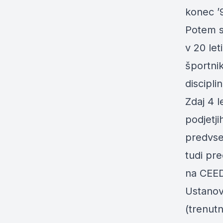
konec ’
Potem s
v 20 le
športnik
disciplin
Zdaj 4 l
podjetji
predvse
tudi pr
na CEE
Ustanovi
(trenutn