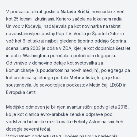
V podcastu tokrat gostimo
Natašo Briški
, novinarko z več
kot 25 letnimi izkušnjami. Kariero začela na lokalnem radiu
Univox v Kočevju, nadaljevala pa kot novinarka na takrat
novoustanovljeni postaji Pop TV. Vodila je Športnih 24ur in
več kot 6 let takrat najbolj gledano športno oddajo Športna
scena. Leta 2003 je odšla v ZDA, kjer je kot dopisnica šest let
in pol iz Washingtona poročala o političnem dogajanju.
Od vrnitve v domovino deluje kot svetovalka za
komuniciranje (s poudarkom na novih medijih), poleg tega pa
kot urednica spletnega portala
Metina lista
, ki ga je tudi
soustanovila. Je sovoditeljica podkastov Metin čaj, LD;GD in
Evropska četrt.
Medijsko odmeven je bil njen avanturistični podvig leta 2018,
ko je kot članica evro-arabske ženske odprave pod
vodstvom britanske raziskovalke Felicity Aston na smučeh
dosegla severni tečaj.
V tokratnem podcastu sta z Urošem naslovila naslednja