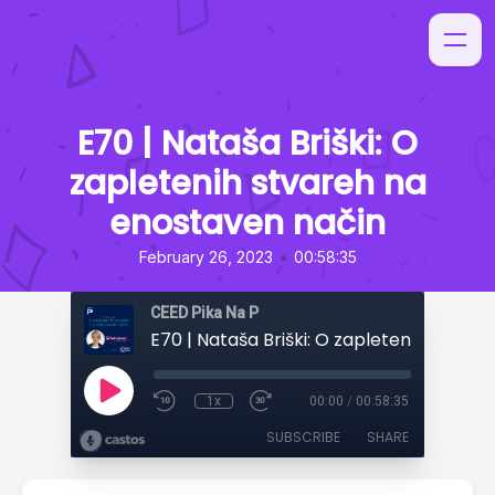
E70 | Nataša Briški: O
zapletenih stvareh na
enostaven način
•
February 26, 2023
00:58:35
CEED Pika Na P
1x
00:00
/
00:58:35
SUBSCRIBE
SHARE