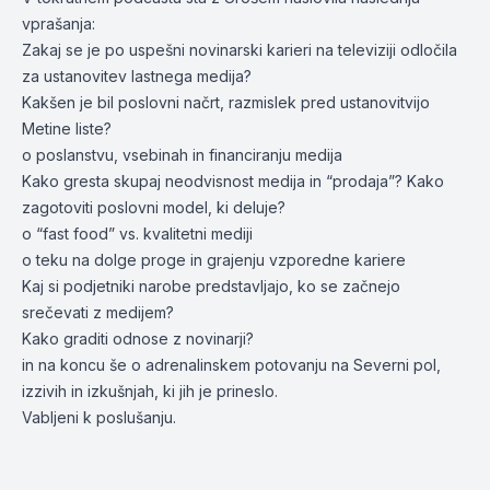
vprašanja:
Zakaj se je po uspešni novinarski karieri na televiziji odločila
za ustanovitev lastnega medija?
Kakšen je bil poslovni načrt, razmislek pred ustanovitvijo
Metine liste?
o poslanstvu, vsebinah in financiranju medija
Kako gresta skupaj neodvisnost medija in “prodaja”? Kako
zagotoviti poslovni model, ki deluje?
o “fast food” vs. kvalitetni mediji
o teku na dolge proge in grajenju vzporedne kariere
Kaj si podjetniki narobe predstavljajo, ko se začnejo
srečevati z medijem?
Kako graditi odnose z novinarji?
in na koncu še o adrenalinskem potovanju na Severni pol,
izzivih in izkušnjah, ki jih je prineslo.
Vabljeni k poslušanju.