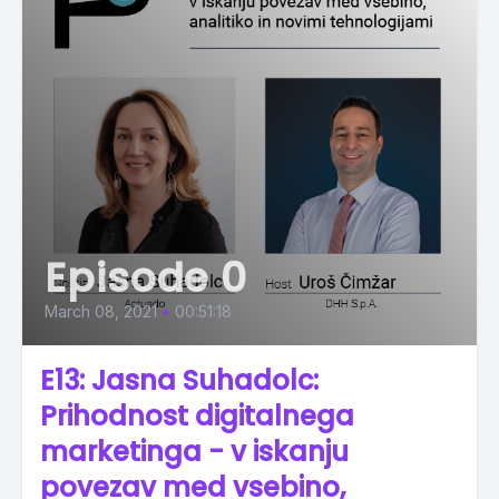
Episode 0
March 08, 2021
•
00:51:18
E13: Jasna Suhadolc:
Prihodnost digitalnega
marketinga - v iskanju
povezav med vsebino,