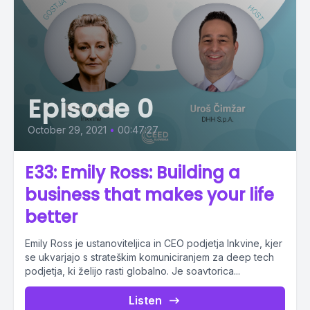
Episode 0
October 29, 2021
•
00:47:27
E33: Emily Ross: Building a
business that makes your life
better
Emily Ross je ustanoviteljica in CEO podjetja Inkvine, kjer
se ukvarjajo s strateškim komuniciranjem za deep tech
podjetja, ki želijo rasti globalno. Je soavtorica...
Listen