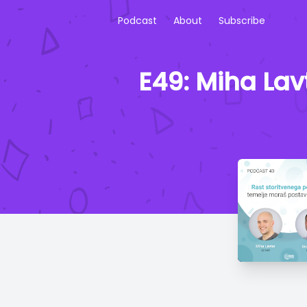
Podcast
About
Subscribe
E49: Miha Lav