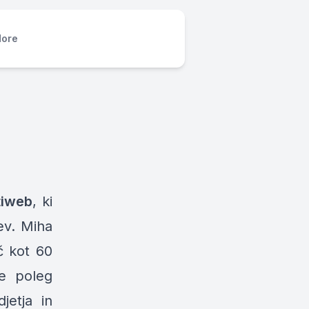
ore
tiweb
, ki
tev. Miha
eč
kot 60
se poleg
jetja in