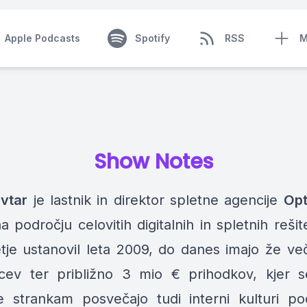
Apple Podcasts
Spotify
RSS
M
Show Notes
vtar
je lastnik in direktor spletne agencije
Op
a področju celovitih digitalnih in spletnih reši
etje ustanovil leta 2009, do danes imajo že v
cev
ter
približno 3 mio € prihodkov
, kjer 
 strankam posvečajo tudi interni kulturi pod