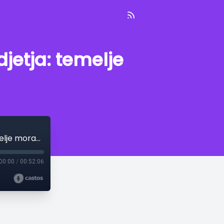
jetja: temelje
E49: Miha Lavtar: Rast storitvenega podjetja: temelje moraš postaviti zgodaj
00:00
/
00:52:06