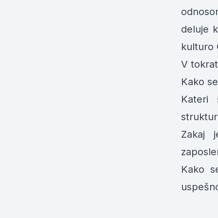
odnosom
deluje k
kulturo
V tokrat
Kako se 
Kateri 
struktu
Zakaj 
zaposle
Kako se
uspešno