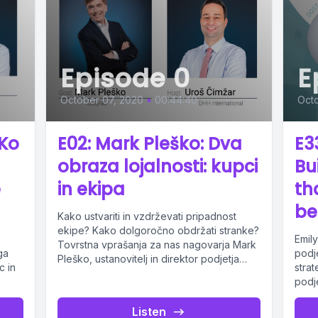
Episode 0
E
October 07, 2020
•
00:44:40
Octo
 Ko
E02: Mark Pleško: Dva
E3
obraza lojalnosti: kupci
Bu
e
in ekipa
th
be
Kako ustvariti in vzdrževati pripadnost
ekipe? Kako dolgoročno obdržati stranke?
Emily
Tovrstna vprašanja za nas nagovarja Mark
ga
podje
Pleško, ustanovitelj in direktor podjetja
c in
stra
Cosylab, ki se...
podje
soavt
Listen