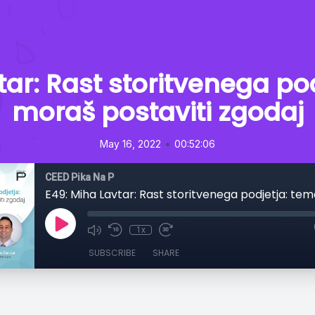
tar: Rast storitvenega pod
moraš postaviti zgodaj
•
May 16, 2022
00:52:06
CEED Pika Na P
1x
SUBSCRIBE
SHARE