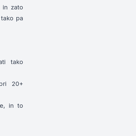
 in zato
v tako pa
ati tako
pri 20+
e, in to