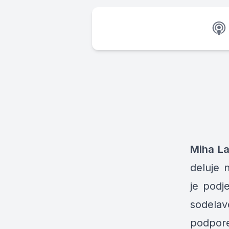
Miha La
deluje n
je podj
sodelav
podpore