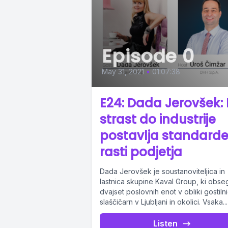
Episode 0
May 31, 2021
•
01:07:38
E24: Dada Jerovšek:
strast do industrije
postavlja standard
rasti podjetja
Dada Jerovšek je soustanoviteljica in
lastnica skupine Kaval Group, ki obse
dvajset poslovnih enot v obliki gostilni
slaščičarn v Ljubljani in okolici. Vsaka...
Listen