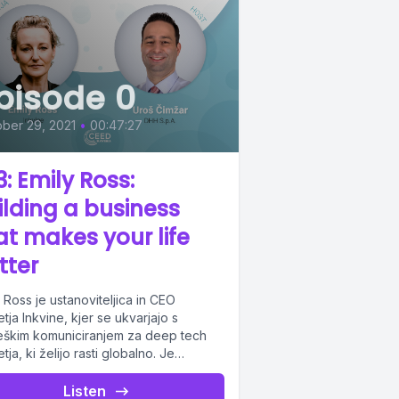
pisode 0
ber 29, 2021
•
00:47:27
3: Emily Ross:
ilding a business
at makes your life
tter
 Ross je ustanoviteljica in CEO
tja Inkvine, kjer se ukvarjajo s
teškim komuniciranjem za deep tech
tja, ki želijo rasti globalno. Je
orica...
Listen