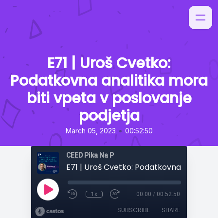
E71 | Uroš Cvetko:
Podatkovna analitika mora
biti vpeta v poslovanje
podjetja
•
March 05, 2023
00:52:50
CEED Pika Na P
1x
00:00
/
00:52:50
SUBSCRIBE
SHARE