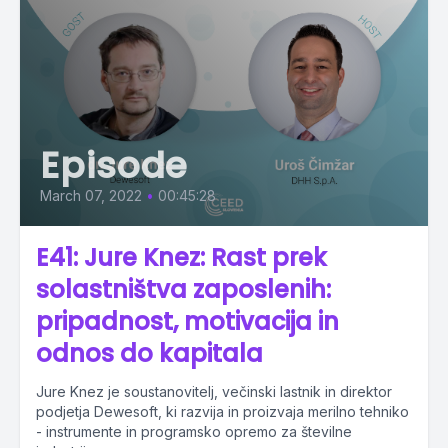
Episode
March 07, 2022
•
00:45:28
E41: Jure Knez: Rast prek
solastništva zaposlenih:
pripadnost, motivacija in
odnos do kapitala
Jure Knez je soustanovitelj, večinski lastnik in direktor
podjetja Dewesoft, ki razvija in proizvaja merilno tehniko
- instrumente in programsko opremo za številne