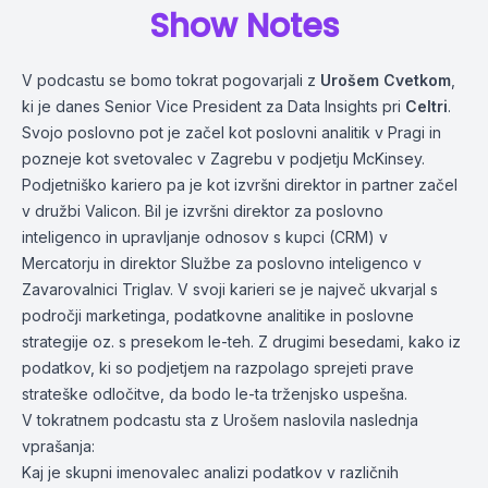
Show Notes
V podcastu se bomo tokrat pogovarjali z
Urošem Cvetkom
,
ki je danes Senior Vice President za Data Insights pri
Celtri
.
Svojo poslovno pot je začel kot poslovni analitik v Pragi in
pozneje kot svetovalec v Zagrebu v podjetju McKinsey.
Podjetniško kariero pa je kot izvršni direktor in partner začel
v družbi Valicon. Bil je izvršni direktor za poslovno
inteligenco in upravljanje odnosov s kupci (CRM) v
Mercatorju in direktor Službe za poslovno inteligenco v
Zavarovalnici Triglav. V svoji karieri se je največ ukvarjal s
področji marketinga, podatkovne analitike in poslovne
strategije oz. s presekom le-teh. Z drugimi besedami, kako iz
podatkov, ki so podjetjem na razpolago sprejeti prave
strateške odločitve, da bodo le-ta trženjsko uspešna.
V tokratnem podcastu sta z Urošem naslovila naslednja
vprašanja:
Kaj je skupni imenovalec analizi podatkov v različnih