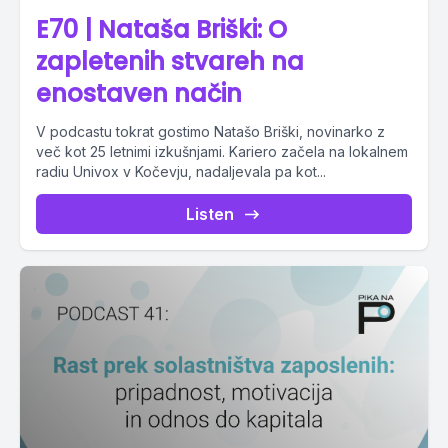
E70 | Nataša Briški: O
zapletenih stvareh na
enostaven način
V podcastu tokrat gostimo Natašo Briški, novinarko z
več kot 25 letnimi izkušnjami. Kariero začela na lokalnem
radiu Univox v Kočevju, nadaljevala pa kot...
Listen