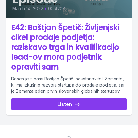
March 14, 2022
•
00:47:18
E42: Boštjan Špetič: Življenjski
cikel prodaje podjetja:
raziskavo trga in kvalifikacijo
lead-ov mora podjetnik
opraviti sam
Danes je z nami Boštjan Špetič, soustanovitelj Zemante,
ki ima izkušnjo razvoja startupa do prodaje podjetja, saj
je Zemanta eden prvih slovenskih globalnih startupov,...
Listen