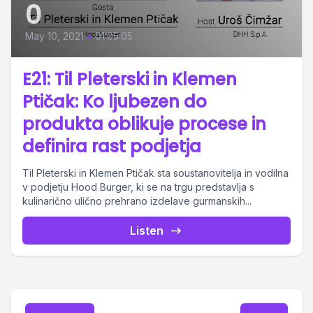
0
May 10, 2021
•
01:05:05
E21: Til Pleterski in Klemen
Ptičak: Ko ljubezen do
produkta oblikuje procese in
definira rast podjetja
Til Pleterski in Klemen Ptičak sta soustanovitelja in vodilna
v podjetju Hood Burger, ki se na trgu predstavlja s
kulinarično ulično prehrano izdelave gurmanskih...
Listen