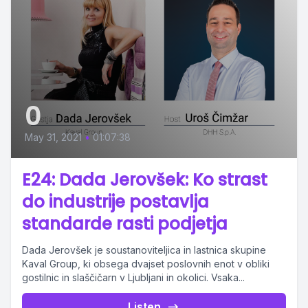
0
May 31, 2021
•
01:07:38
E24: Dada Jerovšek: Ko strast
do industrije postavlja
standarde rasti podjetja
Dada Jerovšek je soustanoviteljica in lastnica skupine
Kaval Group, ki obsega dvajset poslovnih enot v obliki
gostilnic in slaščičarn v Ljubljani in okolici. Vsaka...
Listen