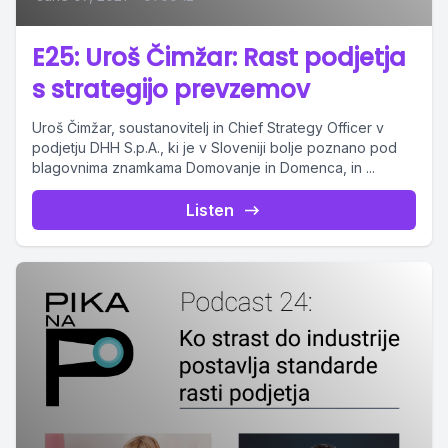
E25: Uroš Čimžar: Rast podjetja
s strategijo prevzemov
Uroš Čimžar, soustanovitelj in Chief Strategy Officer v
podjetju DHH S.p.A., ki je v Sloveniji bolje poznano pod
blagovnima znamkama Domovanje in Domenca, in ...
Listen