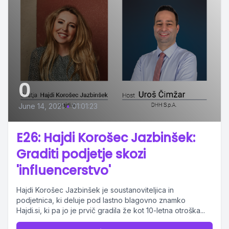
0
June 14, 2021
•
01:01:23
E26: Hajdi Korošec Jazbinšek:
Graditi podjetje skozi
'influencerstvo'
Hajdi Korošec Jazbinšek je soustanoviteljica in
podjetnica, ki deluje pod lastno blagovno znamko
Hajdi.si, ki pa jo je prvič gradila že kot 10-letna otroška...