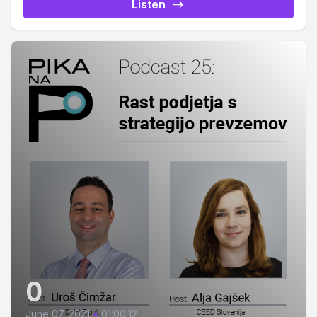
Listen
0
June 07, 2021
•
01:00:12