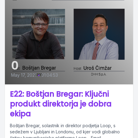
0
May 17, 2021
•
01:04:53
E22: Boštjan Bregar: Ključni
produkt direktorja je dobra
ekipa
Boštjan Bregar, solastnik in direktor podjetja Loop, s
sedežem v Ljubljani in Londonu, od kjer vodi globalno
širitev komunikacijske platforme Loop - Email