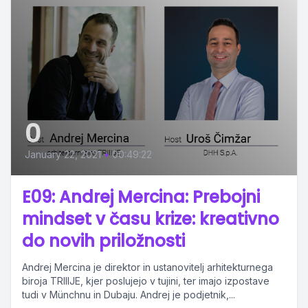
0
January 22, 2021
•
00:49:22
E09: Andrej Mercina: Prebojni
mindset v času krize: kreativno
do novih priložnosti
Andrej Mercina je direktor in ustanovitelj arhitekturnega
biroja TRIIIJE, kjer poslujejo v tujini, ter imajo izpostave
tudi v Münchnu in Dubaju. Andrej je podjetnik,...