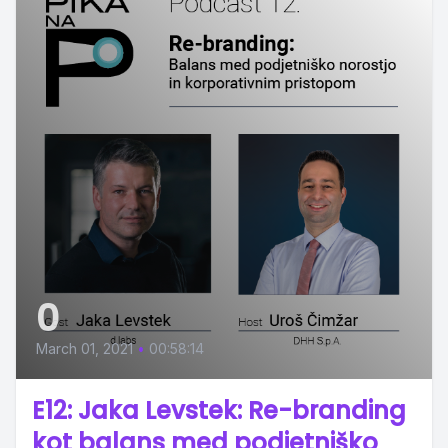
0
March 01, 2021
•
00:58:14
E12: Jaka Levstek: Re-branding
kot balans med podjetniško