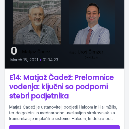
0
March 15, 2021
•
01:04:23
E14: Matjaž Čadež: Prelomnice
vodenja: ključni so podporni
stebri podjetnika
Matjaž Čadež je ustanovitelj podjetij Halcom in Hal mBills,
ter dolgoletni in mednarodno uveljavljen strokovnjak za
komunikacije in plačilne sisteme. Halcom, ki deluje od...