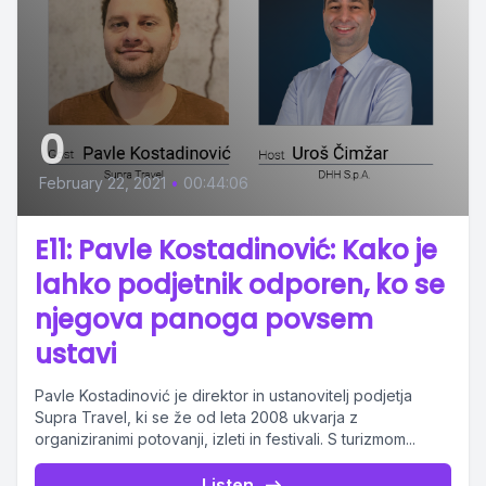
0
February 22, 2021
•
00:44:06
E11: Pavle Kostadinović: Kako je
lahko podjetnik odporen, ko se
njegova panoga povsem
ustavi
Pavle Kostadinović je direktor in ustanovitelj podjetja
Supra Travel, ki se že od leta 2008 ukvarja z
organiziranimi potovanji, izleti in festivali. S turizmom...
Listen