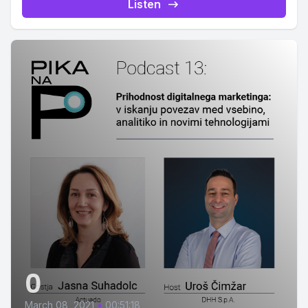
Listen
0
March 08, 2021
•
00:51:18