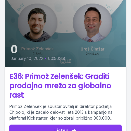
0
January 10, 2022
•
00:50:48
E36: Primož Zelenšek: Graditi
prodajno mrežo za globalno
rast
Primož Zelenšek je soustanovitelj in direktor podjetja
Chipolo, ki je začelo delovati leta 2013 s kampanjo na
platformi Kickstarter, kjer so zbrali približno 300.000...
Listen