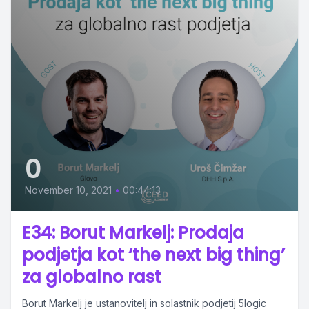
0
November 10, 2021
•
00:44:13
E34: Borut Markelj: Prodaja
podjetja kot ‘the next big thing’
za globalno rast
Borut Markelj je ustanovitelj in solastnik podjetij 5logic