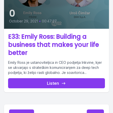
0
October 29, 2021
•
00:47:27
E33: Emily Ross: Building a
business that makes your life
better
Emily Ross je ustanoviteljica in CEO podjetja Inkvine, kjer
se ukvarjajo s strateškim komuniciranjem za deep tech
podjetja, ki želijo rasti globalno. Je soavtorica...
Listen