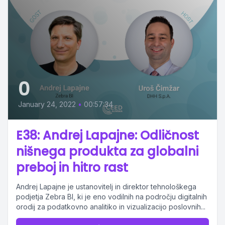
0
January 24, 2022
•
00:57:34
E38: Andrej Lapajne: Odličnost
nišnega produkta za globalni
preboj in hitro rast
Andrej Lapajne je ustanovitelj in direktor tehnološkega
podjetja Zebra BI, ki je eno vodilnih na področju digitalnih
orodij za podatkovno analitiko in vizualizacijo poslovnih...